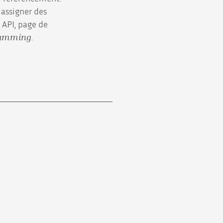
, assigner des
 API, page de
ramming
.