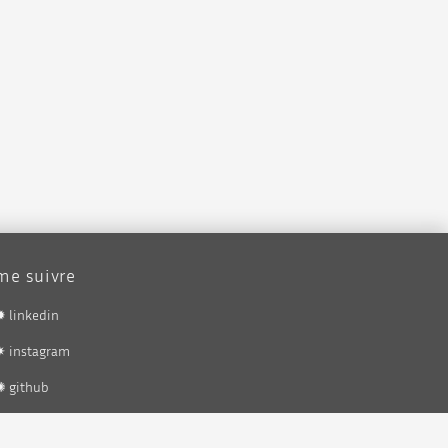
me suivre
✹ linkedin
✷ instagram
✺ github