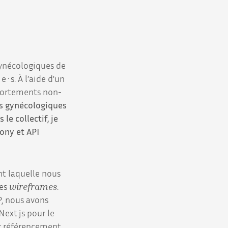
gynécologiques de
·s. À l’aide d'un
mportements non-
es gynécologiques
e collectif, je
fony et API
nt laquelle nous
des
wireframes
.
, nous avons
Next.js pour le
ur référencement.