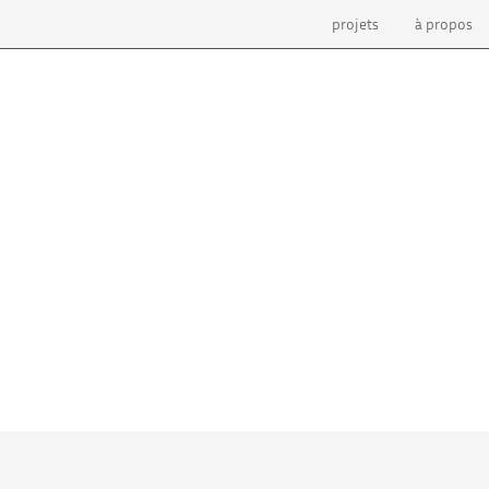
projets
à propos