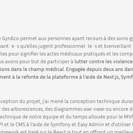
 Gyn&co permet aux personnes ayant recours à des soins 
ant·e·s qu’elles jugent professionnel·le·s et bienveillant·e
tes pour signifier les actes médicaux pratiqués et les co
us avons pour but de participer à
lutter contre les violenc
tions dans le champ médical. Engagée depuis deux ans dans l
ment à la refonte de la plateforme à l'aide de Next.js, Sym
nception du projet, j’ai mené la conception technique dura
ur des arborescences, des diagrammes
use-case
ou encore 
echnique de notre équipe et du temps allouée pour le MVP
API et le CMS à l’aide de Symfony et Easy Admin et d’utiliser 
ramework est basé sur le React.js tout en offrant un meille