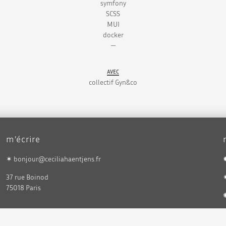
symfony
SCSS
MUI
docker
—
AVEC
collectif Gyn&co
m’écrire
✶ bonjour@ceciliahaentjens.fr
37 rue Boinod
75018 Paris