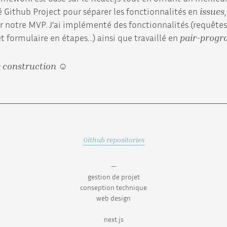
é Github Project pour séparer les fonctionnalités en
issues
er notre MVP. J’ai implémenté des fonctionnalités (requêtes
et formulaire en étapes…) ainsi que travaillé en
pair-prog
e construction ☺
Github repositories
—
gestion de projet
conseption technique
web design
next.js