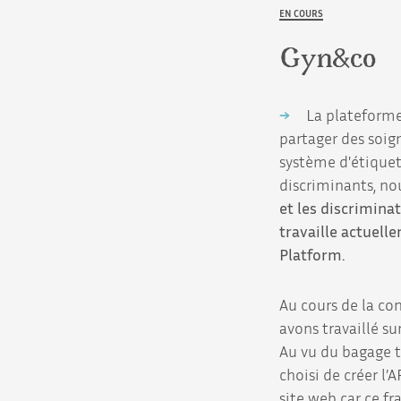
EN COURS
Gyn&co
La plateforme
partager des soign
système d'étiquet
discriminants, no
et les discrimina
travaille actuelle
Platform.
Au cours de la co
avons travaillé s
Au vu du bagage t
choisi de créer l’
site web car ce f